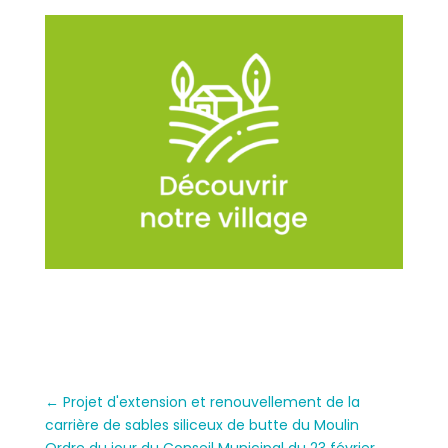
←
Projet d'extension et renouvellement de la
carrière de sables siliceux de butte du Moulin