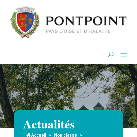
Actualités
Accueil
>
Non classé
>