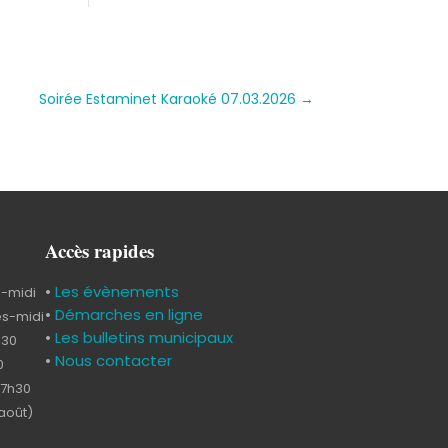
Soirée Estaminet Karaoké 07.03.2026
→
Accès rapides
•
Les évènements
s-midi
•
Démarches en ligne
ès-midi
•
Les bulletins municipaux
h30
•
Nous contacter
0
17h30
-août)