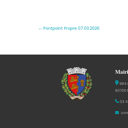
←
Pontpoint Propre 07.03.2026
Mairi
984 
60700 
03 4
com