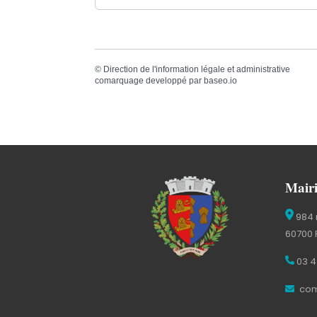
©
Direction de l'information légale et administrative
comarquage developpé par
baseo.io
Mairi
984 
60700 
03 4
com