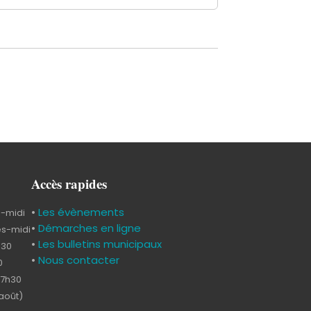
Accès rapides
•
Les évènements
s-midi
•
Démarches en ligne
ès-midi
•
Les bulletins municipaux
h30
•
Nous contacter
0
17h30
-août)