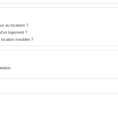
eux au locataire ?
n d'un logement ?
t location meublée ?
itation