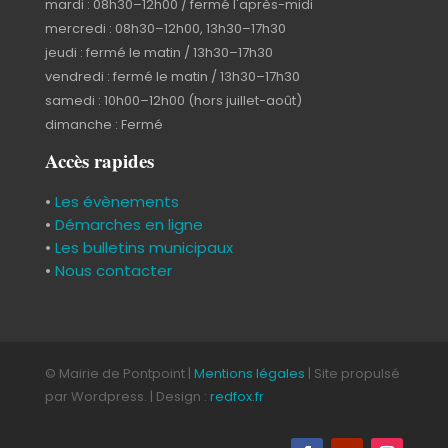
mardi : 08h30–12h00 / fermé l'après-midi
mercredi : 08h30–12h00, 13h30–17h30
jeudi : fermé le matin / 13h30–17h30
vendredi : fermé le matin / 13h30–17h30
samedi : 10h00–12h00 (hors juillet-août)
dimanche : Fermé
Accès rapides
•
Les évènements
•
Démarches en ligne
•
Les bulletins municipaux
•
Nous contacter
© Mairie de Pontpoint |
Mentions légales
| Site propulsé
par Wordpress. | Design :
redfox.fr