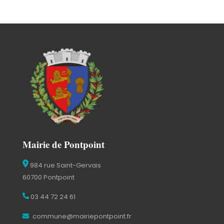
Mairie de Pontpoint
984 rue Saint-Gervais
60700 Pontpoint
03 44 72 24 61
commune@mairiepontpoint.fr