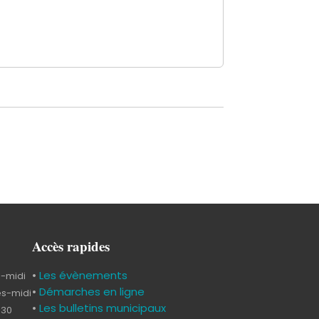
Accès rapides
•
Les évènements
s-midi
•
Démarches en ligne
ès-midi
•
Les bulletins municipaux
h30