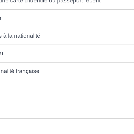
une carte d'identité ou passeport récent
e
à la nationalité
at
nalité française