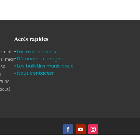
Accès rapides
•
Les évènements
s-midi
•
Démarches en ligne
ès-midi
•
Les bulletins municipaux
h30
•
Nous contacter
0
17h30
-août)