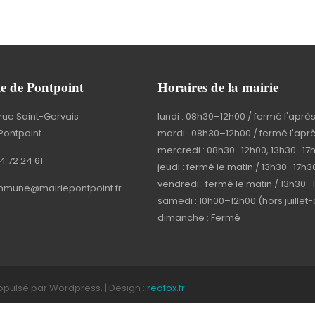
e de Pontpoint
Horaires de la mairie
rue Saint-Gervais
lundi : 08h30–12h00 / fermé l'aprè
Pontpoint
mardi : 08h30–12h00 / fermé l'apr
mercredi : 08h30–12h00, 13h30–17
4 72 24 61
jeudi : fermé le matin / 13h30–17h3
vendredi : fermé le matin / 13h30–
mune@mairiepontpoint.fr
samedi : 10h00–12h00 (hors juillet
dimanche : Fermé
ropulsé par Wordpress. | Design :
redfox.fr