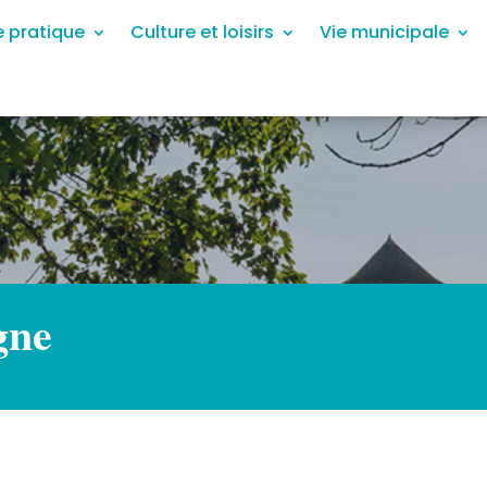
e pratique
Culture et loisirs
Vie municipale
gne