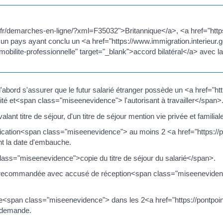
oint.fr/demarches-en-ligne/?xml=F35032">Britannique</a>, <a href="http
un pays ayant conclu un <a href="https://www.immigration.interieur.g
-mobilite-professionnelle" target="_blank">accord bilatéral</a> avec l
d'abord s'assurer que le futur salarié étranger possède un <a href="ht
ité et<span class="miseenevidence"> l'autorisant à travailler</span>
alant titre de séjour, d'un titre de séjour mention vie privée et familial
fication<span class="miseenevidence"> au moins 2 <a href="https://p
t la date d'embauche.
ss="miseenevidence">copie du titre de séjour du salarié</span>.
re recommandée avec accusé de réception<span class="miseenevidenc
se<span class="miseenevidence"> dans les 2<a href="https://pontpoi
a demande.