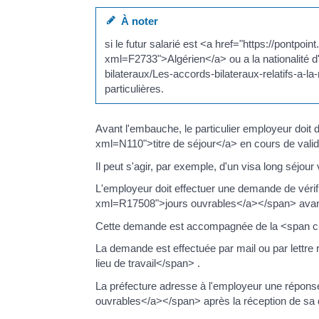
À noter
si le futur salarié est <a href="https://pontp
xml=F2733">Algérien</a> ou a la nationalité d'
bilateraux/Les-accords-bilateraux-relatifs-a-la
particulières.
Avant l'embauche, le particulier employeur doit 
xml=N110">titre de séjour</a> en cours de valid
Il peut s'agir, par exemple, d'un visa long séjour v
L'employeur doit effectuer une demande de véri
xml=R17508">jours ouvrables</a></span> avan
Cette demande est accompagnée de la <span cla
La demande est effectuée par mail ou par lett
lieu de travail</span> .
La préfecture adresse à l'employeur une répon
ouvrables</a></span> après la réception de s