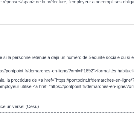
ponse</span> de la préfecture, l'employeur a accompli ses obligation
me si la personne retenue a déjà un numéro de Sécurité sociale ou si e
tps://pontpoint.fr/demarches-en-ligne/?xml=F1692">formalités habitue
iale, la procédure de <a href="https://pontpoint.fr/demarches-en-li
'employeur utilise <a href="https://pontpoint.fr/demarches-en-ligne/
ice universel (Cesu)