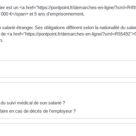
gulier est un <a href="https://pontpoint.fr/demarches-en-ligne/?xml=R
5 000 €</span> et 5 ans d'emprisonnement.
larié étranger. Ses obligations diffèrent selon la nationalité du salari
 de <a href="https://pontpoint.fr/demarches-en-ligne/?xml=R55492
n.
r du suivi médical de son salarié ?
 faire en cas de décès de l'employeur ?