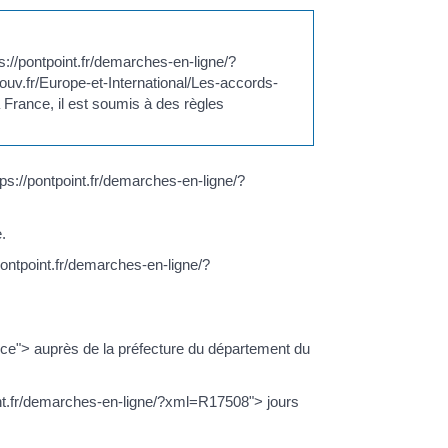
s://pontpoint.fr/demarches-en-ligne/?
ouv.fr/Europe-et-International/Les-accords-
a France, il est soumis à des règles
tps://pontpoint.fr/demarches-en-ligne/?
.
e.
ontpoint.fr/demarches-en-ligne/?
e"> auprès de la préfecture du département du
nt.fr/demarches-en-ligne/?xml=R17508"> jours