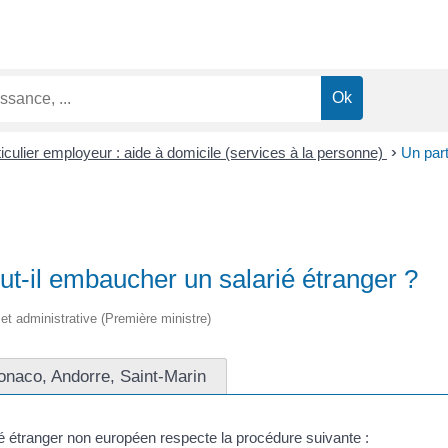
iculier employeur : aide à domicile (services à la personne)
>
Un part
ut-il embaucher un salarié étranger ?
e et administrative (Première ministre)
onaco, Andorre, Saint-Marin
é étranger non européen respecte la procédure suivante :