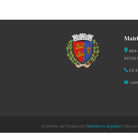
Mairi
984 
60700 
03 4
com
© Mairie de Pontpoint |
Mentions légales
| Site p