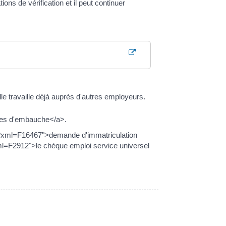
s de vérification et il peut continuer
lle travaille déjà auprès d'autres employeurs.
lles d'embauche</a>.
gne/?xml=F16467">demande d'immatriculation
?xml=F2912">le chèque emploi service universel