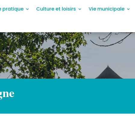
e pratique
Culture et loisirs
Vie municipale
gne