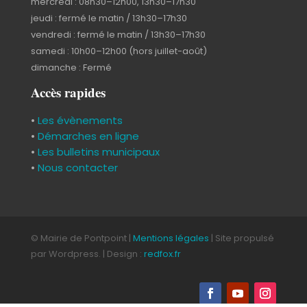
mercredi : 08h30–12h00, 13h30–17h30
jeudi : fermé le matin / 13h30–17h30
vendredi : fermé le matin / 13h30–17h30
samedi : 10h00–12h00 (hors juillet-août)
dimanche : Fermé
Accès rapides
•
Les évènements
•
Démarches en ligne
•
Les bulletins municipaux
•
Nous contacter
© Mairie de Pontpoint |
Mentions légales
| Site propulsé
par Wordpress. | Design :
redfox.fr