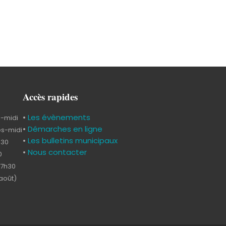
Accès rapides
•
Les évènements
s-midi
•
Démarches en ligne
ès-midi
•
Les bulletins municipaux
h30
•
Nous contacter
0
17h30
-août)