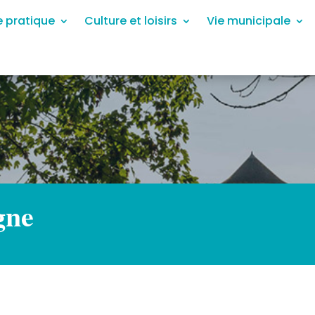
e pratique
Culture et loisirs
Vie municipale
gne