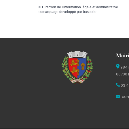
©
Direction de l'information légale et administrative
comarquage developpé par
baseo.io
Mairi
984 
60700 
03 4
com