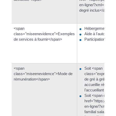
en-ligne/?xml=R5320
degré inclus</a>
<span
Hébergement
class="miseenevidence">Exemples
Aide à l'autonomie
de services à fournir</span>
Participation à la v
<span
Soit <span
class="miseenevidence">Mode de
class="expression"
rémunération</span>
de gré à gré</span
accueillie rémunèr
l'accueillant familia
Soit <span class=
href="https://pont
en-ligne/?xml=F15
familial salarié</a