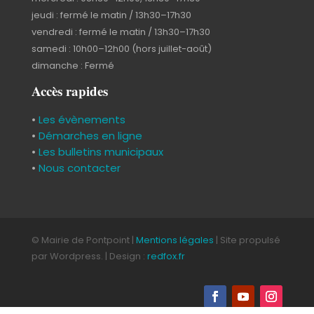
jeudi : fermé le matin / 13h30–17h30
vendredi : fermé le matin / 13h30–17h30
samedi : 10h00–12h00 (hors juillet-août)
dimanche : Fermé
Accès rapides
•
Les évènements
•
Démarches en ligne
•
Les bulletins municipaux
•
Nous contacter
© Mairie de Pontpoint |
Mentions légales
| Site propulsé
par Wordpress. | Design :
redfox.fr