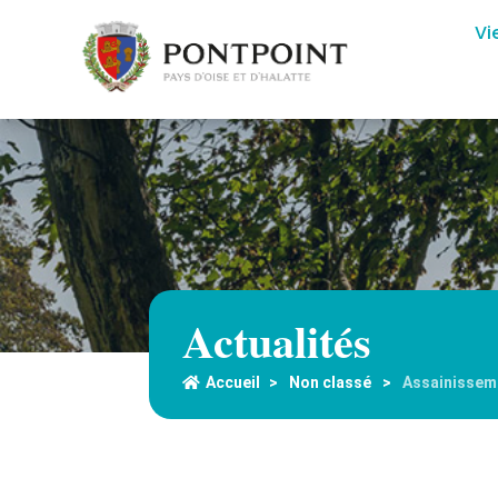
Vi
Actualités
Accueil
>
Non classé
>
Assainissem