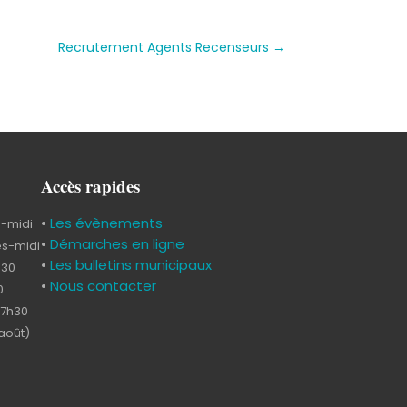
Recrutement Agents Recenseurs
→
Accès rapides
•
Les évènements
s-midi
•
Démarches en ligne
ès-midi
•
Les bulletins municipaux
h30
•
Nous contacter
0
17h30
-août)