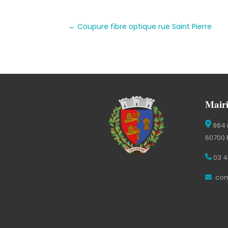
←
Coupure fibre optique rue Saint Pierre
Mairi
984 
60700 
03 4
com