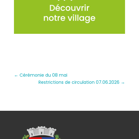
←
Cérémonie du 08 mai
Restrictions de circulation 07.06.2026
→