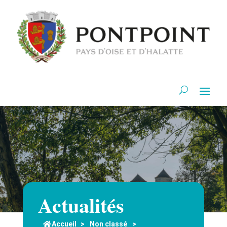
Actualités
Accueil
>
Non classé
>