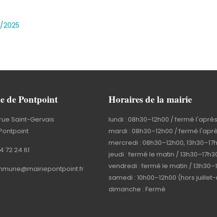
2/2025
e de Pontpoint
Horaires de la mairie
rue Saint-Gervais
lundi : 08h30–12h00 / fermé l'aprè
Pontpoint
mardi : 08h30–12h00 / fermé l'apr
mercredi : 08h30–12h00, 13h30–17
4 72 24 61
jeudi : fermé le matin / 13h30–17h3
vendredi : fermé le matin / 13h30–
mune@mairiepontpoint.fr
samedi : 10h00–12h00 (hors juillet
dimanche : Fermé