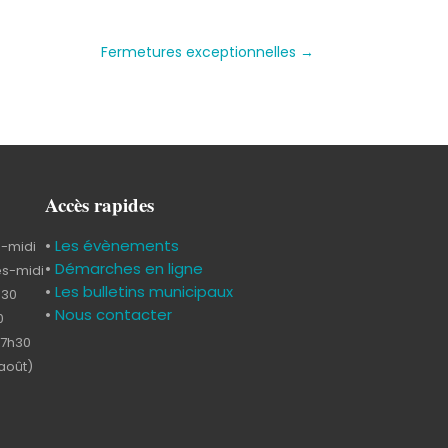
Fermetures exceptionnelles
→
Accès rapides
•
Les évènements
s-midi
•
Démarches en ligne
ès-midi
•
Les bulletins municipaux
h30
•
Nous contacter
0
17h30
-août)