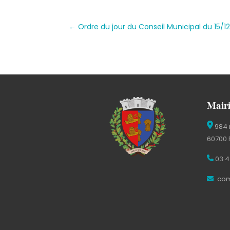
←
Ordre du jour du Conseil Municipal du 15/1
Mairi
984 
60700 
03 4
com