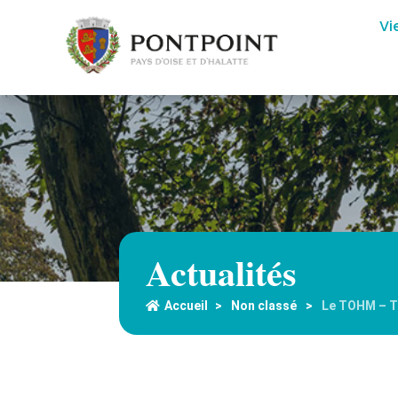
Vi
Actualités
Accueil
>
Non classé
>
Le TOHM – Tr