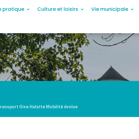
e pratique
Culture et loisirs
Vie municipale
ansport Oise Halatte Mobilité évolue