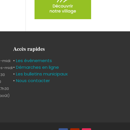
Accès rapides
•
Les évènements
s-midi
•
Démarches en ligne
ès-midi
•
Les bulletins municipaux
h30
•
Nous contacter
0
17h30
-août)