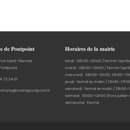
e de Pontpoint
Horaires de la mairie
rue Saint-Gervais
lundi : 08h30–12h00 / fermé l'aprè
Pontpoint
mardi : 08h30–12h00 / fermé l'apr
mercredi : 08h30–12h00, 13h30–17
4 72 24 61
jeudi : fermé le matin / 13h30–17h3
vendredi : fermé le matin / 13h30–
mune@mairiepontpoint.fr
samedi : 10h00–12h00 (hors juillet
dimanche : Fermé