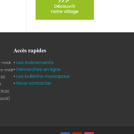
Accès rapides
•
Les évènements
s-midi
•
Démarches en ligne
ès-midi
•
Les bulletins municipaux
h30
•
Nous contacter
0
17h30
-août)