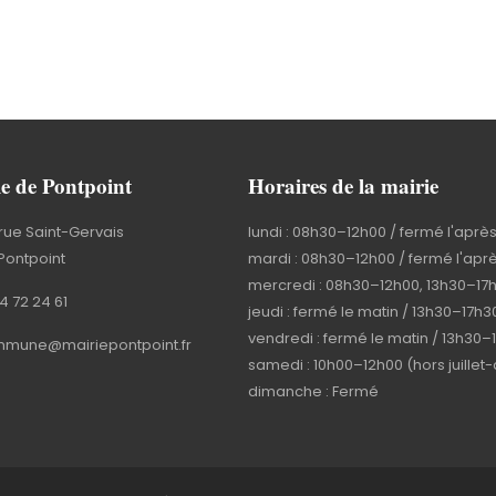
e de Pontpoint
Horaires de la mairie
rue Saint-Gervais
lundi : 08h30–12h00 / fermé l'aprè
Pontpoint
mardi : 08h30–12h00 / fermé l'apr
mercredi : 08h30–12h00, 13h30–17
4 72 24 61
jeudi : fermé le matin / 13h30–17h3
vendredi : fermé le matin / 13h30–
mune@mairiepontpoint.fr
samedi : 10h00–12h00 (hors juillet
dimanche : Fermé