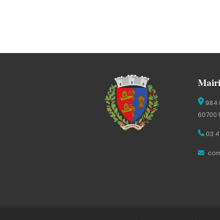
Mairi
984 
60700 
03 4
com