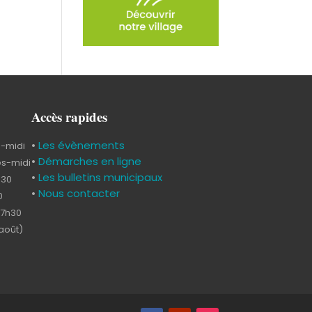
Accès rapides
•
Les évènements
s-midi
•
Démarches en ligne
ès-midi
•
Les bulletins municipaux
h30
•
Nous contacter
0
17h30
-août)