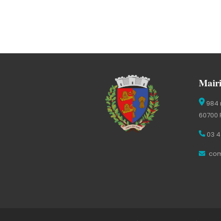
Mairi
984 
60700 
03 4
com