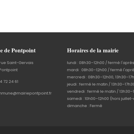
e de Pontpoint
Horaires de la mairie
rue Saint-Gervais
lundi : 08h30–12h00 / fermé l'aprè
Pontpoint
mardi : 08h30–12h00 / fermé l'apr
mercredi : 08h30–12h00, 13h30–17
4 72 24 61
jeudi : fermé le matin / 13h30–17h3
vendredi : fermé le matin / 13h30–
mune@mairiepontpoint.fr
samedi : 10h00–12h00 (hors juillet
dimanche : Fermé